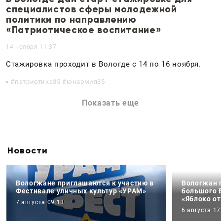
специалистов сферы молодежной
политики по направлению
«Патриотическое воспитание»
14 ноября 11:37
Стажировка проходит в Вологде с 14 по 16 ноября.
патриотика35 #юнармия35
Показать еще
Новости
Вологжане приглашаются к участию в
Вологжан 
Фестивале уличных культур «УРАМ»
большого 
«Яблоко от
7 августа 09:18
6 августа 17