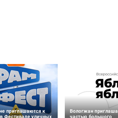
не приглашаются к
Вологжан приглаша
 в Фестивале уличных
частью большого