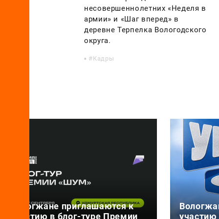
несовершеннолетних «Неделя в
армии» и «Шаг вперед» в
деревне Терпелка Вологодского
округа.
Кадры
Вологжане приглашаются к
Вологжа
участию в блог-туре Премии
участию