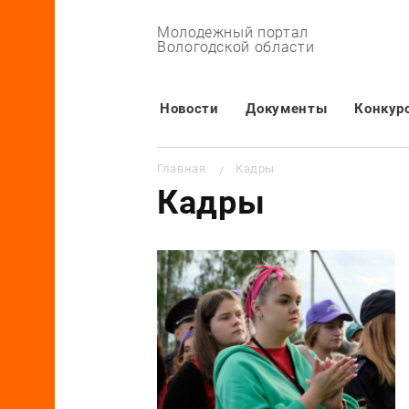
Молодежный портал
Вологодской области
Основная навигация
Новости
Документы
Конкур
Строка навигации
Главная
Кадры
Кадры