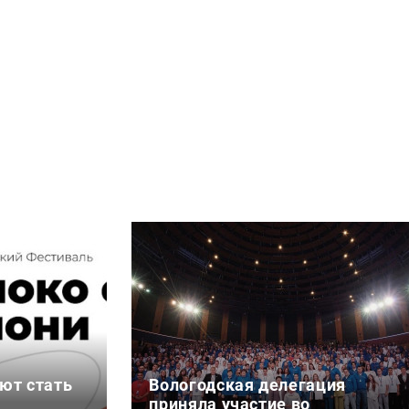
ют стать
Вологодская делегация
приняла участие во