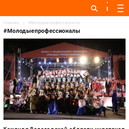
Инфо
Инфо
Мен
Строка навигации
Главная
#Молодыепрофессионалы
#Молодыепрофессионалы