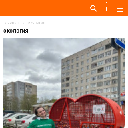
Инфо
Инфо
Мен
Строка навигации
Главная
экология
экология