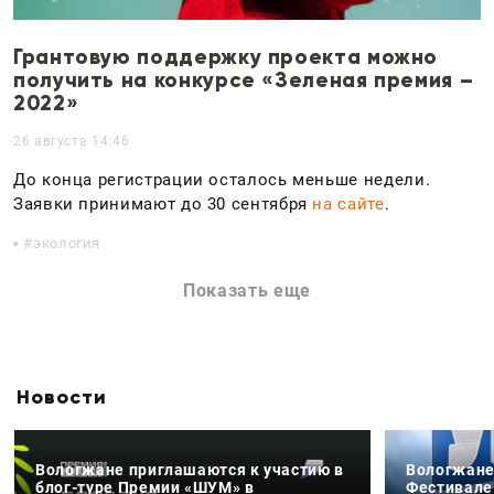
Грантовую поддержку проекта можно
получить на конкурсе «Зеленая премия –
2022»
26 августа 14:46
До конца регистрации осталось меньше недели.
Заявки принимают до 30 сентября
на сайте
.
экология
Показать еще
Новости
Вологжане приглашаются к участию в
Вологжане
блог-туре Премии «ШУМ» в
Фестивале