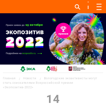
Инфо
Инфо
Мен
Строка навигации
Главная
Новости
Вологодские экоактивисты могут
стать соискателями Всероссийской премии
«Экопозитив-2022»
14