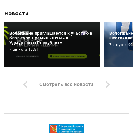
Новости
Вологжане приглашаются к участию в
Вологжане
блог-туре Премии «ШУМ» в
Фестивале
Удмуртскую Республику
7 августа 09
7 августа 15:51
Смотреть все новости