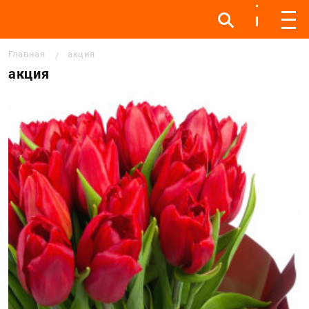
Инфо
Инфо
Мен
Строка навигации
Главная
акция
акция