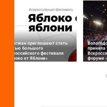
Вологжан приглашают стать
Вологод
частью большого
приняла 
Всероссийского фестиваля
Всеросс
«Яблоко от Яблони»
форуме 
смыслов
6 августа 17:25
6 августа 11
19 августа Фонд содействия
Представи
реализации социальных проектов
области в
«БЛАГОВЕСТ» проведет ежегодный
двух чело
Всероссийский фестиваль «Яблоко
смены
от Яблони» в рамках Всерос