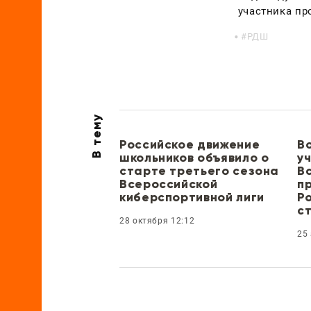
участника п
РДШ
В тему
Российское движение
В
школьников объявило о
у
старте третьего сезона
В
Всероссийской
п
киберспортивной лиги
Ро
с
28 октября 12:12
25 