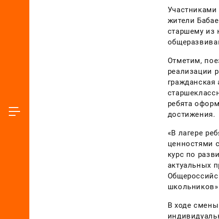
Участниками 
жители Бабае
старшему из 
общеразвива
Отметим, пое
реализации р
гражданская 
старшеклассн
ребята оформ
достижения.
«В лагере ре
ценностями с
курс по разв
актуальных п
Общероссийс
школьников»
В ходе смены
индивидуальн