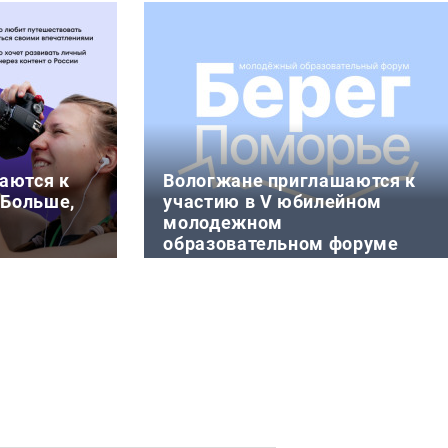
аются к
Вологжане приглашаются к
«Больше,
участию в V юбилейном
молодежном
образовательном форуме
«Берег»
шествие» в
4 августа 11:52
смолодёжи
С 18 по 21 августа на побережье
вие» реализ
Белого моря в городе Беломорске
(Республика Карелия) пройдет