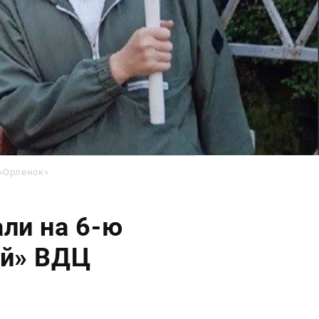
 «Орленок»
ли на 6-ю
ый» ВДЦ