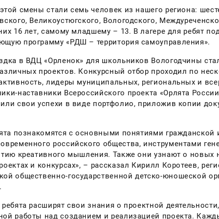
этой смены стали семь человек из нашего региона: шес
вского, Великоустюгского, Вологодского, Междуреченско
них 16 лет, самому младшему – 13. В лагере для ребят п
ющую программу «РДШ – территория самоуправления».
здка в ВДЦ «Орленок» для школьников Вологодчины ста
азличных проектов. Конкурсный отбор проходил по нес
активность, лидеры муниципальных, региональных и все
ики-наставники Всероссийского проекта «Орлята России»
или свои успехи в виде портфолио, приложив копии до
бята познакомятся с основными понятиями гражданской 
овременного российского общества, инструментами ген
итию креативного мышления. Также они узнают о новых 
роектах и конкурсах», – рассказал Кирилл Коротеев, ре
кой общественно-государственной детско-юношеской ор
.
 ребята расширят свои знания о проектной деятельности
ой работы над созданием и реализацией проекта. Кажд