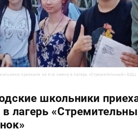
кольники приехали на 6-ю смену в лагерь «Стремительный» ВДЦ
одские школьники приеха
 в лагерь «Стремительн
нок»