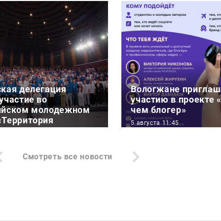
ская делегация
Вологжане приглаш
участие во
участию в проекте 
ийском молодежном
чем блогер»
«Территория
5 августа 11:45
»
АНО «Больше, чем путе
:11
рамках программы Ро
Смотреть все новости
тели Вологодской
«Больше, чем путешест
 составе делегации из
век стали участниками