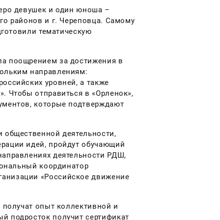
теро девушек и один юноша –
го районов и г. Череповца. Самому
одготовили тематическую
ла поощрением за достижения в
кольким направлениям:
российских уровней, а также
. Чтобы отправиться в «Орленок»,
кументов, которые подтверждают
и общественной деятельности,
ерации идей, пройдут обучающий
направлениях деятельности РДШ,
гиональный координатор
ганизации «Российское движение
, получат опыт коллективной и
ый подросток получит сертификат