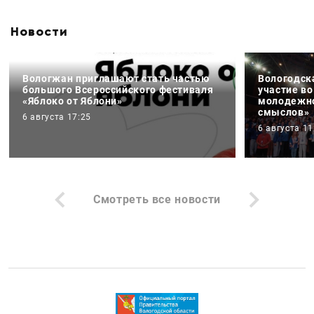
Новости
Вологжан приглашают стать частью
Вологодск
большого Всероссийского фестиваля
участие в
«Яблоко от Яблони»
молодежно
смыслов»
6 августа 17:25
6 августа 11
Смотреть все новости