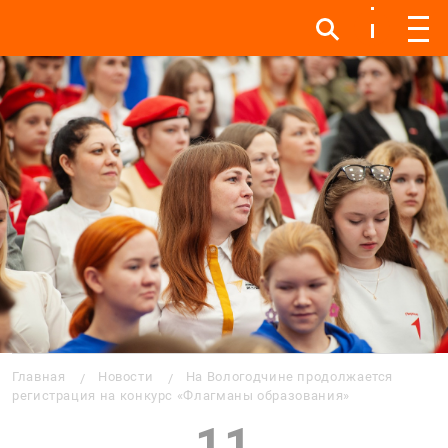
Инфо
Инфо
Мен
Строка навигации
Главная
Новости
На Вологодчине продолжается
регистрация на конкурс «Флагманы образования»
11