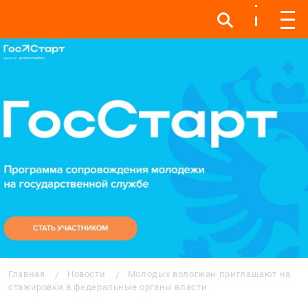
Инфо
Инфо
Мен
Строка навигации
Главная
Новости
Молодых вологжан приглашают на
стажировки в федеральные органы власти