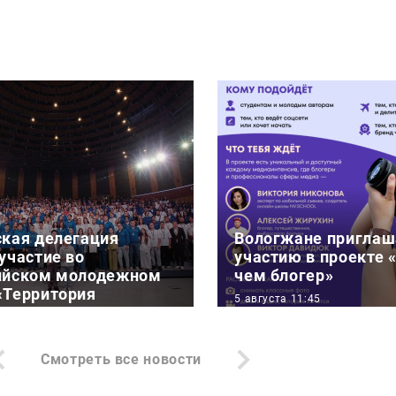
ская делегация
Вологжане приглаш
участие во
участию в проекте 
ийском молодежном
чем блогер»
«Территория
5 августа 11:45
»
АНО «Больше, чем путе
:11
рамках программы Ро
Смотреть все новости
тели Вологодской
«Больше, чем путешест
 составе делегации из