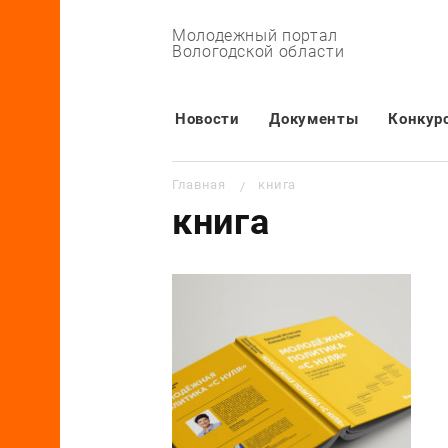
Молодежный портал
Вологодской области
Основная навигация
Новости
Документы
Конкур
Строка навигации
Главная
книга
книга