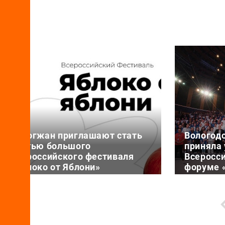
Вологжан приглашают стать
Вологод
частью большого
приняла 
Всероссийского фестиваля
Всеросс
«Яблоко от Яблони»
форуме 
смыслов
6 августа 17:25
6 августа 11
19 августа Фонд содействия
Представи
реализации социальных проектов
области в
«БЛАГОВЕСТ» проведет ежегодный