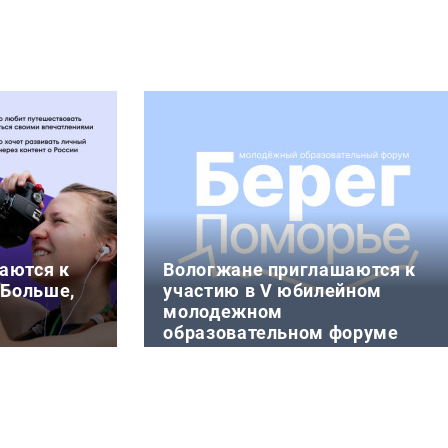
аются к
Вологжане приглашаются к
«Больше,
участию в V юбилейном
молодежном
образовательном форуме
«Берег»
шествие» в
4 августа 11:52
смолодёжи
С 18 по 21 августа на побережье
вие» реализ
Белого моря в городе Беломорске