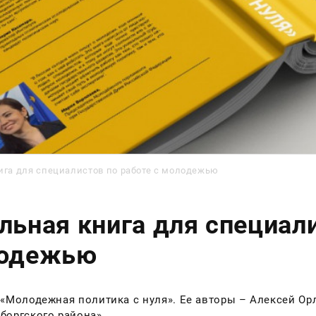
ига для специалистов по работе с молодежью
льная книга для специали
лодежью
«Молодежная политика с нуля». Ее авторы – Алексей Орл
оргского района».