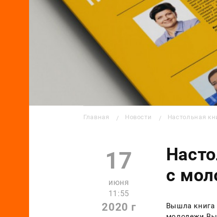
Строка навигации
Главная
Новости
Настольная кн
Насто
17
с мо
июня
11:55
2020 г
Вышла книга 
молодежи Выб