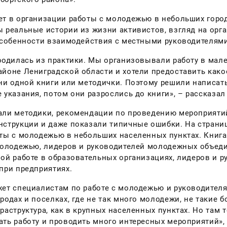
т в организации работы с молодежью в небольших город
 реальные истории из жизни активистов, взгляд на ор
особенности взаимодействия с местными руководителями
родилась из практики. Мы организовывали работу в мал
йоне Лениградской области и хотели предоставить како
ни одной книги или методички. Поэтому решили написать
 указания, потом они разрослись до книги», – рассказал
али методики, рекомендации по проведению мероприяти
струкции и даже показали т
ипичные ошибки. На страни
ты с молодежью в небольших населенных пунктах. Книга
молодежью, лидеров и руководителей молодежных объеди
ой работе в образовательных организациях, лидеров и 
при предприятиях.
ет специалистам по работе с молодежью и руководител
родах и поселках, где не так много молодежи, не такие 
раструктура, как в крупных населенных пунктах. Но там
ть работу и проводить много интересных мероприятий»,