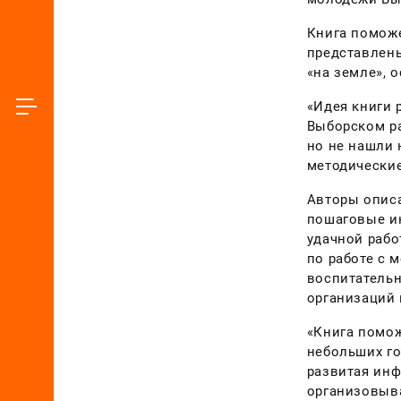
Книга поможе
представлены
«на земле», 
«Идея книги 
Выборском ра
но не нашли 
методические
Авторы опис
пошаговые ин
удачной рабо
по работе с 
воспитательн
организаций 
«Книга помож
небольших го
развитая инф
организовыва