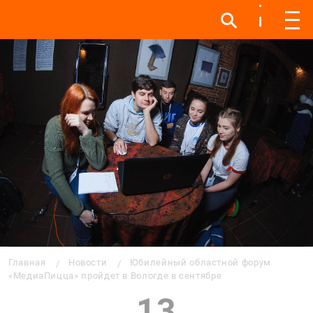
Инфо
Инфо
Мен
Строка навигации
Главная
Новости
Юбилейный областной форум
«МедиаПицца» пройдет в Вологде в сентябре
13