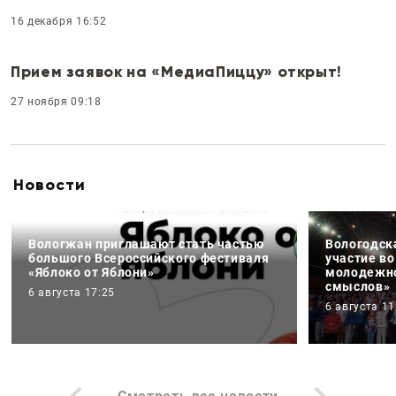
16 декабря 16:52
Прием заявок на «МедиаПиццу» открыт!
27 ноября 09:18
Новости
Вологжан приглашают стать частью
Вологодск
большого Всероссийского фестиваля
участие в
«Яблоко от Яблони»
молодежно
смыслов»
6 августа 17:25
6 августа 11