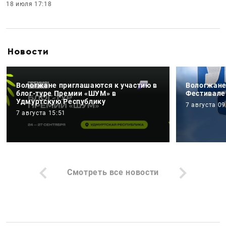
18 июля 17:18
Новости
Вологжане приглашаются к участию в
Вологжане
блог-туре Премии «ШУМ» в
Фестивале
Удмуртскую Республику
7 августа 09
7 августа 15:51
Смотреть все новости