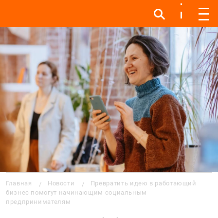
Инфо
Инфо
Мен
Строка навигации
Главная
Новости
Превратить идею в работающий
бизнес помогут начинающим социальным
предпринимателям