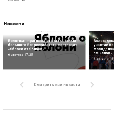
Новости
Вологжан приглашают стать частью
Вологодск
большого Всероссийского фестиваля
участие в
«Яблоко от Яблони»
молодежно
смыслов»
6 августа 17:25
6 августа 11
Смотреть все новости