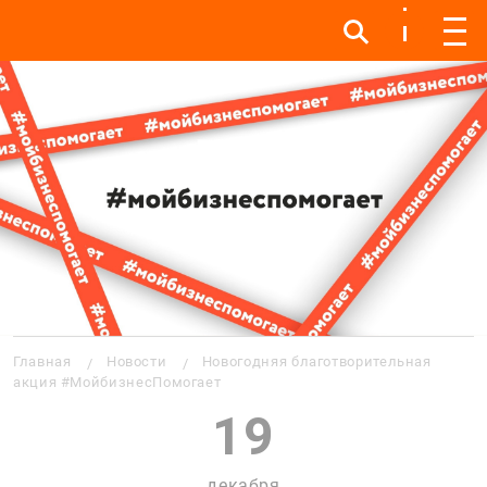
Инфо
Инфо
Мен
Строка навигации
Главная
Новости
Новогодняя благотворительная
акция #МойбизнесПомогает
19
декабря