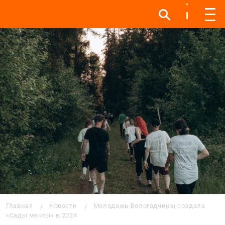
Инфо
Инфо
Мен
Строка навигации
Главная
Новости
Молодежь Вологодчины создала
«Сады мечты» в 2024