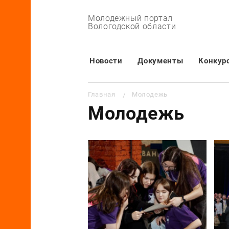
Молодежный портал
Вологодской области
Основная навигация
Новости
Документы
Конкур
Строка навигации
Главная
Молодежь
Молодежь