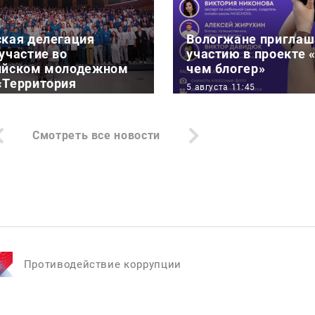
ская делегация
Вологжане приглаш
участие во
участию в проекте 
ийском молодежном
чем блогер»
«Территория
5 августа 11:45
»
АНО «Больше, чем путе
:11
рамках программы Ро
Смотреть все новости
тели Вологодской
«Больше, чем путешест
 составе делегации из
век стали участниками
Противодействие коррупции