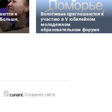
аются к
Вологжане приглашаются к
«Больше,
участию в V юбилейном
молодежном
образовательном форуме
«Берег»
шествие» в
4 августа 11:52
смолодёжи
С 18 по 21 августа на побережье
вие» реализ
Белого моря в городе Беломорске
(Республика Карелия) пройдет
Создание сайта