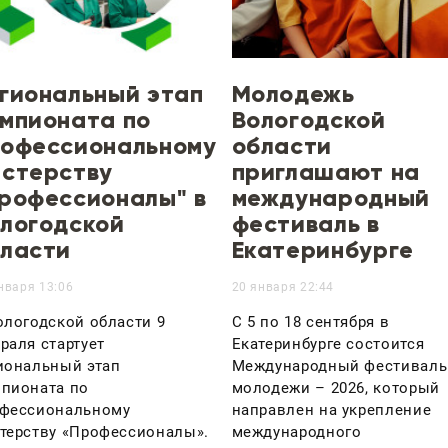
гиональный этап
Молодежь
мпионата по
Вологодской
офессиональному
области
стерству
приглашают на
рофессионалы" в
международный
логодской
фестиваль в
ласти
Екатеринбурге
нваря 13:06
20 января 22:44
ологодской области 9
С 5 по 18 сентября в
раля стартует
Екатеринбурге состоится
иональный этап
Международный фестиваль
пионата по
молодежи – 2026, который
фессиональному
направлен на укрепление
терству «Профессионалы».
международного