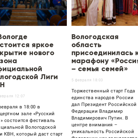
Вологде
Вологодская
стоится яркое
область
крытие нового
присоединилась 
зона
марафону «Росси
фициальной
– семья семей»
логодской Лиги
5 февраля 18:03
ВН
Торжественный старт Года
евраля 12:07
единства народов России
дал Президент Российской
февраля в 18:00 в
Федерации Владимир
цертном зале «Русский
Владимирович Путин. В
» состоится фестиваль
центре внимания –
циальной Вологодской
уникальность Российской
и КВН, который даст старт