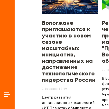
Вологжане
Ре
приглашаются к
че
участию в новом
пр
сезоне
ма
масштабных
"П
инициатив,
Во
направленных на
об
достижение
30 я
технологического
лидерства России
В В
фев
рег
2 февраля 12:49
Чем
Центр развития
про
инновационных технологий
мас
«ИТ-Планета» объявляет о