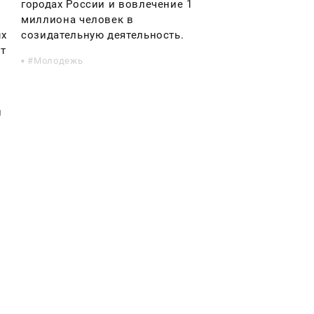
городах России и вовлечение 1
миллиона человек в
ых
созидательную деятельность.
т
Молодежь
й