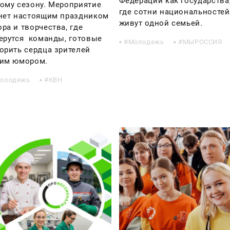
Федерации как государства
ому сезону. Мероприятие
где сотни национальностей
нет настоящим праздником
живут одной семьей.
ра и творчества, где
ерутся команды, готовые
Молодежь
МЫРОССИЯ
орить сердца зрителей
им юмором.
олодежь
КВН