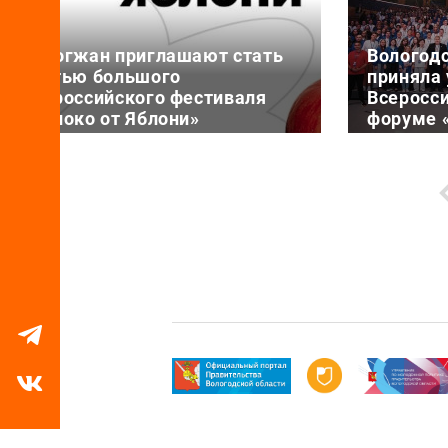
Вологжан приглашают стать
Вологод
частью большого
приняла 
Всероссийского фестиваля
Всеросс
«Яблоко от Яблони»
форуме 
смыслов
6 августа 17:25
6 августа 11
19 августа Фонд содействия
Представи
реализации социальных проектов
области в
«БЛАГОВЕСТ» проведет ежегодный
двух чело
Всероссийский фестиваль «Яблоко
смены
от Яблони» в рамках Всерос