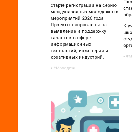
Пло
старте регистрации на серию
ста
международных молодежных
обр
мероприятий 2026 года.
Проекты направлены на
К у
выявление и поддержку
шко
талантов в сфере
сту
информационных
орг
технологий, инженерии и
М
креативных индустрий.
Молодежь