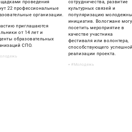
щадками проведения
сотрудничества, развитие
нут 22 профессиональные
культурных связей и
азовательные организации.
популяризацию молодежн
инициатив. Вологжане могу
частию приглашаются
посетить мероприятие в
льники от 14 лет и
качестве участника
денты образовательных
фестиваля или волонтера,
анизаций СПО.
способствующего успешно
реализации проекта.
олодежь
Молодежь