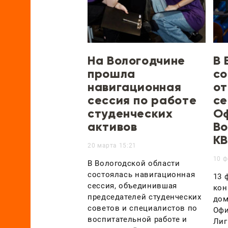
На Вологодчине
В 
прошла
со
навигационная
от
сессия по работе
се
студенческих
О
активов
Во
К
20 марта 15:21
10 ф
В Вологодской области
состоялась навигационная
13 
сессия, объединившая
кон
председателей студенческих
дом
советов и специалистов по
Офи
воспитательной работе и
Лиг