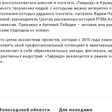
 воспользоваться шансом и посетить «Тавриду» в Крыму
много творческих людей, с которыми можно интересно 
тупления которых уддалось посетить: писатель Вадим П
змой; руководитель Центра рисованных историй РГБМ А
омиксам. Приезжал и Артемий Лебедев – человек вне р
ским подходом ко всему».
это целая экосистема проектов, которая с 2015 года по
зовать свой профессиональный потенциал в креативных и
включает в себя образовательные заезды, фестиваль, ар
креативных индустрий. «Таврида» реализуется в рамках 
».
 Вологодской области
Для молодежи