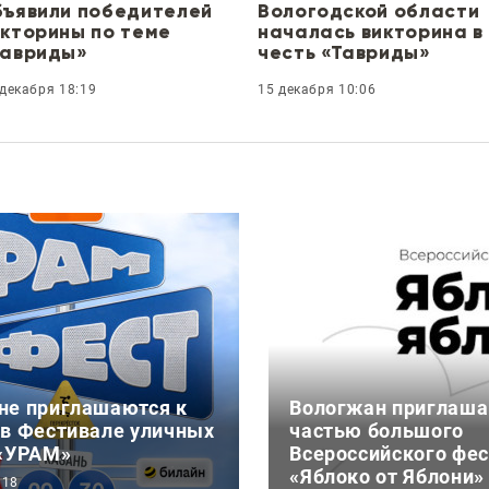
бъявили победителей
Вологодской области
икторины по теме
началась викторина в
Тавриды»
честь «Тавриды»
 декабря 18:19
15 декабря 10:06
не приглашаются к
Вологжан приглаша
 в Фестивале уличных
частью большого
 «УРАМ»
Всероссийского фе
«Яблоко от Яблони»
:18