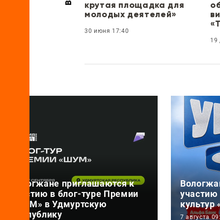
крутая площадка для
о
молодых деятелей»
в
«
30 июня 17:40
19
Вологжане приглашаются к
Вологжа
участию в блог-туре Премии
участию
«ШУМ» в Удмуртскую
культур
Республику
7 августа 09