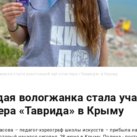
жанка стала участницей арт-кластера «Таврида» в Крыму
ая вологжанка стала уча
ера «Таврида» в Крыму
сова – педагог-хореограф школы искусств – прибыла на
оторый начался сегодня, 28 июня в Крыму. Полина - пос