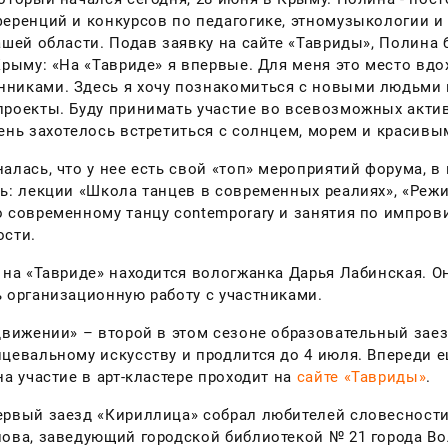
еренций и конкурсов по педагогике, этномузыкологии и 
ашей области. Подав заявку на сайте «Тавриды», Полина 
Крыму: «На «Тавриде» я впервые. Для меня это место вд
никами. Здесь я хочу познакомиться с новыми людьми 
роекты. Буду принимать участие во всевозможных актив
ень захотелось встретиться с солнцем, морем и красивы
алась, что у нее есть свой «топ» мероприятий форума, в
ь: лекции «Школа танцев в современных реалиях», «Режи
 современному танцу contemporary и занятия по импров
ости.
 на «Тавриде» находится вологжанка Дарья Лабинская. О
 организационную работу с участниками.
движении» – второй в этом сезоне образовательный заезд
цевальному искусству и продлится до 4 июля. Впереди е
на участие в арт-кластере проходит на
сайте «Тавриды»
.
рвый заезд «Кириллица» собрал любителей словесности 
ова, заведующий городской библиотекой № 21 города Во