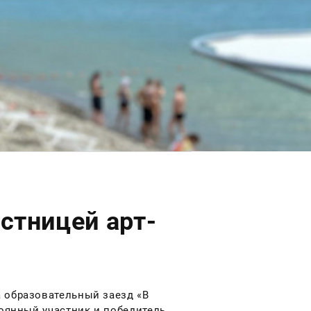
стницей арт-
 образовательный заезд «В
тоянный участник и победитель