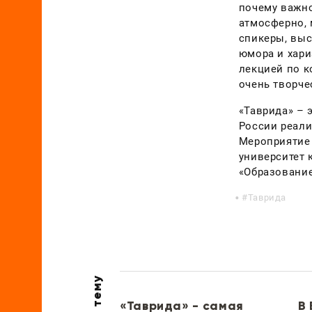
почему важно
атмосферно, 
спикеры, выс
юмора и хари
лекцией по к
очень творче
«Таврида» – 
России реали
Мероприятие 
университет 
«Образование
Таврида
В тему
«Таврида» - самая
В