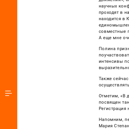
научных конф
проходят в н
находится в 
единомышлен
совместные п
А еще мне оч
Полина призн
поучаствоват
интенсивы по
выразительн
Также сейчас
осуществлять
Отметим, «В 
посвящен тан
Регистрация 
Напомним, пе
Мария Степан