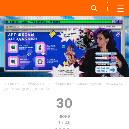
Инфо
Инфо
Мен
Строка навигации
Главная
Новости
«Таврида» - самая крутая площадка
для молодых деятелей»
30
июня
17:40