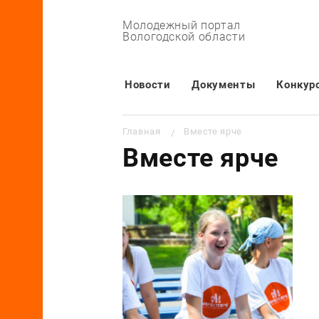
Молодежный портал
Вологодской области
Основная навигация
Новости
Документы
Конкур
Строка навигации
Главная
Вместе ярче
Вместе ярче