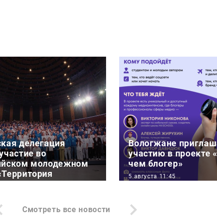
ская делегация
Вологжане приглаш
участие во
участию в проекте 
ийском молодежном
чем блогер»
«Территория
5 августа 11:45
»
АНО «Больше, чем путе
:11
рамках программы Ро
Смотреть все новости
тели Вологодской
«Больше, чем путешест