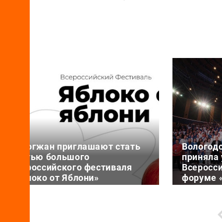
Вологжан приглашают стать
Вологод
частью большого
приняла 
Всероссийского фестиваля
Всеросс
«Яблоко от Яблони»
форуме 
смыслов
6 августа 17:25
6 августа 11
19 августа Фонд содействия
Представи
реализации социальных проектов