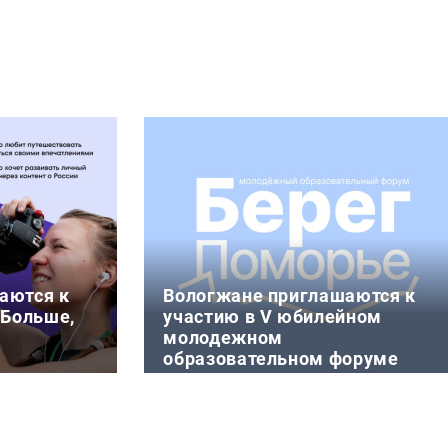
аются к
Вологжане приглашаются к
«Больше,
участию в V юбилейном
молодежном
образовательном форуме
«Берег»
шествие» в
4 августа 11:52
смолодёжи
С 18 по 21 августа на побережье
вие» реализ