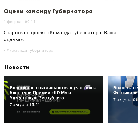
Оцени команду Губернатора
1 февраля 09:14
Стартовал проект «Команда Губернатора: Ваша
оценка».
команда губернатора
Новости
Вологжане приглашаются к участию в
Вологжане
блог-туре Премии «ШУМ» в
Фестивале
Удмуртскую Республику
7 августа 09
7 августа 15:51