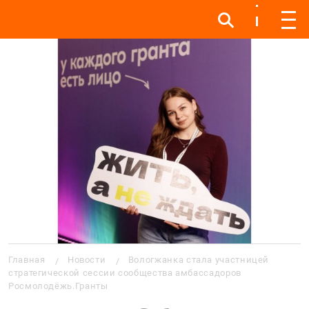
Инфо
Инфо
Мен
Строка навигации
Главная
Новости
Вологжанка стала участницей
стратегической сессии сообщества амбассадоров
Росмолодёжь.Гранты