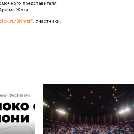
омочного представителя
Артёма Жоги.
/clck.ru/3NmzrT
. Участники,