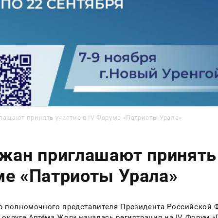
лашают принять участие в IV Форуме «Патриоты Урала»
жан приглашают принять 
е «Патриоты Урала»
ю полномочного представителя Президента Российской 
округе Артёма Жоги началась регистрация на IV Форум 