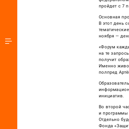
пройдет с 7 
Основная про
В этот день 
тематические
ноября — ден
«Форум кажды
на те запрос
получит обра
Именно живой
полпред Артё
Образователь
информационн
инициатив.
Во второй ча
и программы 
Отдельно буд
Фонда «Защит