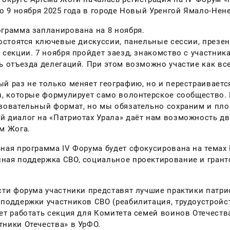
по 9 ноября 2025 года в городе Новый Уренгой Ямало-Нен
грамма запланирована на 8 ноября.
состоятся ключевые дискуссии, панельные сессии, презе
 секции. 7 ноября пройдет заезд, знакомство с участника
ь отъезда делегаций. При этом возможно участие как все 
й раз не только меняет географию, но и перестраиваетс
ы, которые формулирует само волонтерское сообщество. 
зовательный формат, но мы обязательно сохраним и пло
 диалог на «Патриотах Урала» даёт нам возможность дви
м Жога.
ная программа IV Форума будет сфокусирована на темах
ая поддержка СВО, социальное проектирование и грант
сти форума участники представят лучшие практики патр
поддержки участников СВО (реабилитация, трудоустройс
ет работать секция для Комитета семей воинов Отечеств
ники Отечества» в УрФО.