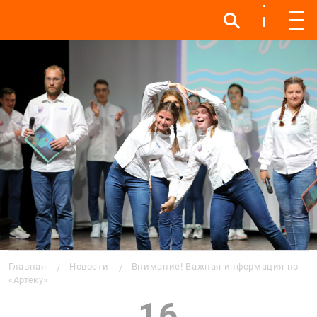
Инфо
Инфо
Мен
Строка навигации
Главная
Новости
Внимание! Важная информация по
«Артеку»
16