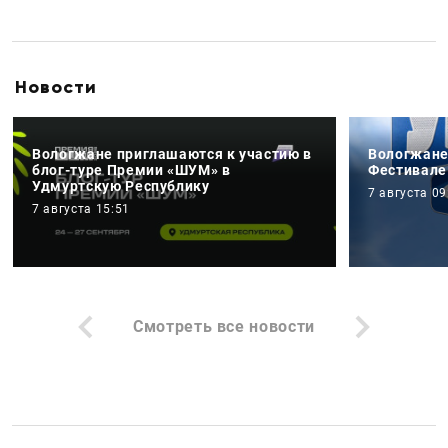
Новости
Вологжане приглашаются к участию в
Вологжане
блог-туре Премии «ШУМ» в
Фестивале
Удмуртскую Республику
7 августа 09
7 августа 15:51
Смотреть все новости