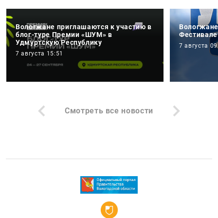
Вологжане приглашаются к участию в
Вологжане
блог-туре Премии «ШУМ» в
Фестивале
Удмуртскую Республику
7 августа 09
7 августа 15:51
Смотреть все новости