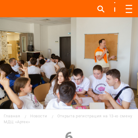
Инфо
Инфо
Мен
Строка навигации
Главная
Новости
Открыта регистрация на 13-ю смену
МДЦ «Артек»
6