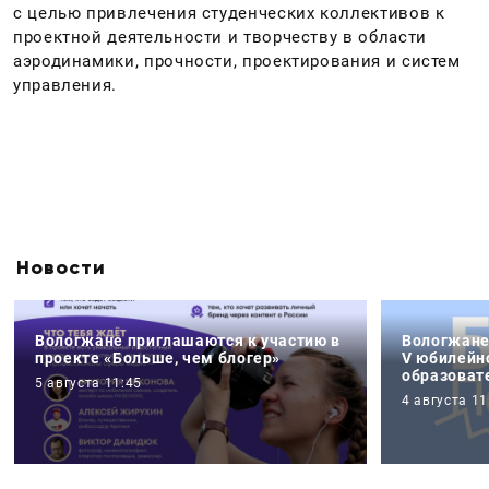
с целью привлечения студенческих коллективов к
проектной деятельности и творчеству в области
аэродинамики, прочности, проектирования и систем
управления.
Новости
Вологжане приглашаются к участию в
Вологжане
проекте «Больше, чем блогер»
V юбилей
образоват
5 августа 11:45
4 августа 11