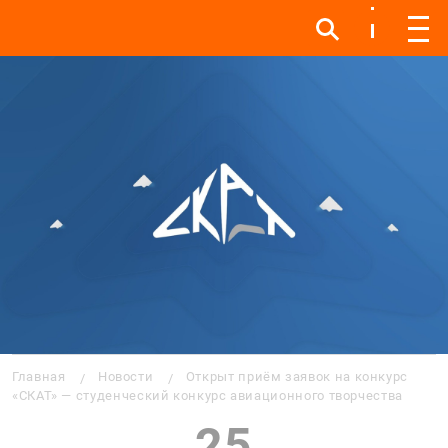
Инфо
Инфо
Мен
Строка навигации
Главная
Новости
Открыт приём заявок на конкурс
«СКАТ» — студенческий конкурс авиационного творчества
25