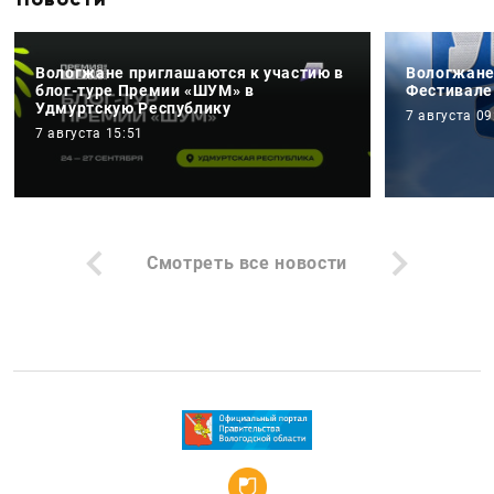
Вологжане приглашаются к участию в
Вологжане
блог-туре Премии «ШУМ» в
Фестивале
Удмуртскую Республику
7 августа 09
7 августа 15:51
Смотреть все новости