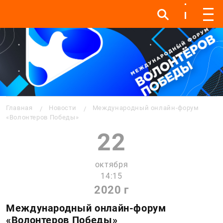
Инфо
Инфо
Мен
Строка навигации
Главная
Новости
Международный онлайн-форум
«Волонтеров Победы»
22
октября
14:15
2020 г
Международный онлайн-форум
«Волонтеров Победы»