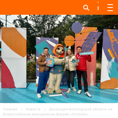
Инфо
Инфо
Мен
Строка навигации
Главная
Новости
Делегация Вологодской области на
Всероссийском молодежном форуме «ОстроVа»