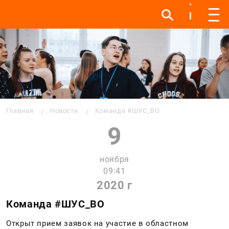
Инфо
Инфо
Мен
Строка навигации
Главная
Новости
Команда #ШУС_ВО
9
ноября
09:41
2020 г
Команда #ШУС_ВО
Открыт прием заявок на участие в областном