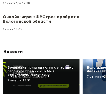
16 сентября 12:28
Онлайн-игра «ШУСтро» пройдет в
Вологодской области
17 мая 14:05
Новости
Вологжане приглашаются к участию в
Вологжане
блог-туре Премии «ШУМ» в
Фестивале
Удмуртскую Республику
7 августа 09
7 августа 15:51