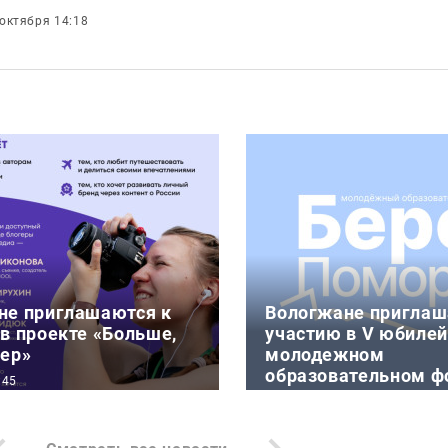
 октября 14:18
не приглашаются к
Вологжане приглаш
в проекте «Больше,
участию в V юбиле
гер»
молодежном
образовательном ф
:45
«Берег»
ше, чем путешествие» в
4 августа 11:52
рограммы Росмолодёжи