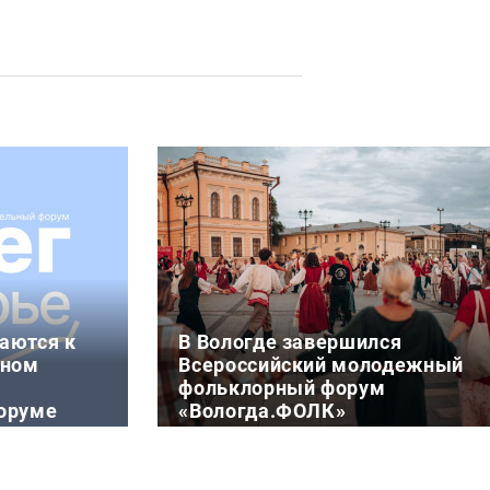
аются к
В Вологде завершился
йном
Всероссийский молодежный
фольклорный форум
оруме
«Вологда.ФОЛК»
4 августа 09:58
С 30 июля по 2 августа Вологда во