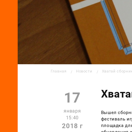
Строка навигации
Главная
Новости
Хватай сборник
Хвата
17
января
Вышел сборни
15:40
фестиваль иг
2018 г
площадка для
обновления 