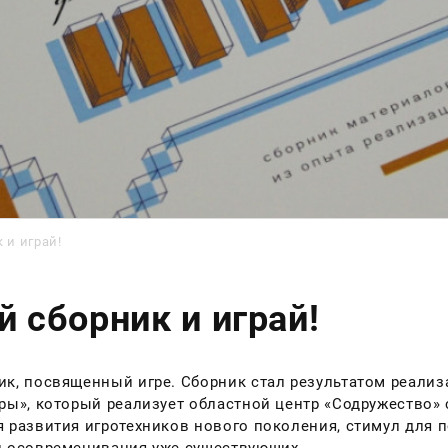
 и играй!
й сборник и играй!
к, посвященный игре. Сборник стал результатом реализ
ры», который реализует областной центр «Содружество» с
 развития игротехников нового поколения, стимул для 
и осовременивания уже существующих.