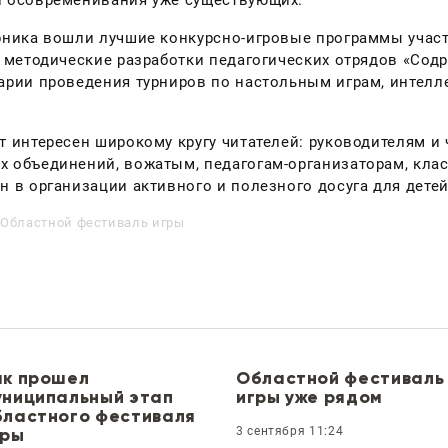
рника вошли лучшие конкурсно-игровые программы учас
е методические разработки педагогических отрядов «Сод
арии проведения турниров по настольным играм, интелл
т интересен широкому кругу читателей: руководителям и
 объединений, вожатым, педагогам-организаторам, клас
н в организации активного и полезного досуга для дете
Областной фестиваль игры
ак прошел
Областной фестиваль
униципальный этап
игры уже рядом
бластного фестиваля
гры
3 сентября 11:24