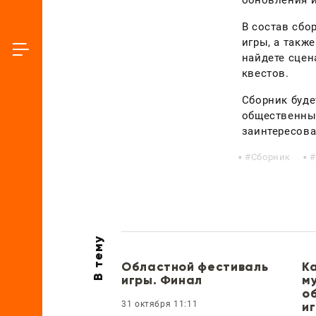
В состав сбо
игры, а такж
найдете сцен
квестов.
Сборник буде
общественных
заинтересова
Сборник
В тему
Областной фестиваль
К
игры. Финал
м
о
31 октября 11:11
и