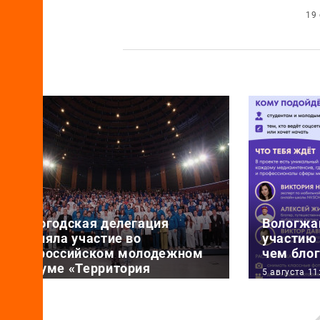
19
Вологодская делегация
Вологжа
приняла участие во
участию 
Всероссийском молодежном
чем бло
форуме «Территория
5 августа 11
смыслов»
АНО «Боль
6 августа 11:11
рамках п