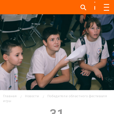
Инфо
Инфо
Мен
Строка навигации
Главная
Новости
Победители областного фестиваля
игры
31