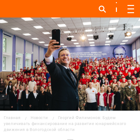
Инфо
Инфо
Мен
Строка навигации
Главная
Новости
Георгий Филимонов: Будем
увеличивать финансирование на развитие юнармейского
движения в Вологодской области