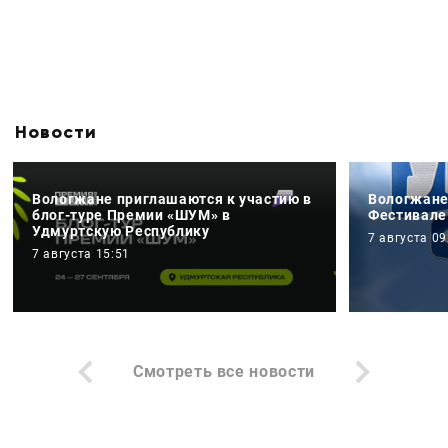
Новости
Вологжане приглашаются к участию в
Вологжане
блог-туре Премии «ШУМ» в
Фестивале
Удмуртскую Республику
7 августа 09
7 августа 15:51
Смотреть все новости