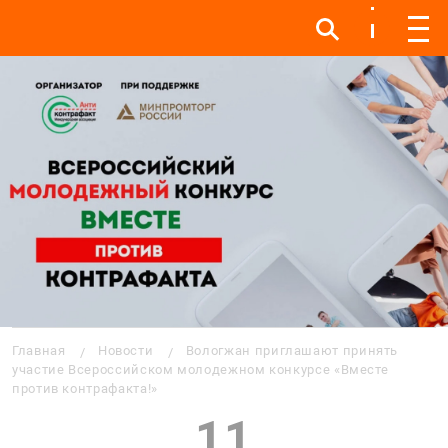
Инфо
Инфо
Мен
Строка навигации
Главная
Новости
Вологжан приглашают принять
участие Всероссийском молодежном конкурсе «Вместе
против контрафакта!»
11