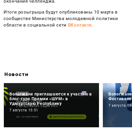
окончания челленджа.
Итоги розыгрыша будут опубликованы 10 марта в
сообществе Министерства молодежной политики
области в социальной сети
ВКонтакте
.
Новости
Вологжане приглашаются к участию в
Вологжане
блог-туре Премии «ШУМ» в
Фестивале
Удмуртскую Республику
7 августа 09
7 августа 15:51