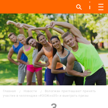
Инфо
Инфо
Мен
Строка навигации
Главная
Новости
Вологжан приглашают принять
участие в челлендже «#ЗОЖно35» и выиграть призы
3