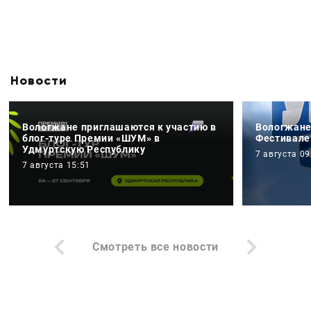
Новости
Вологжане приглашаются к участию в
Вологжане
блог-туре Премии «ШУМ» в
Фестивале
Удмуртскую Республику
7 августа 09
7 августа 15:51
Смотреть все новости