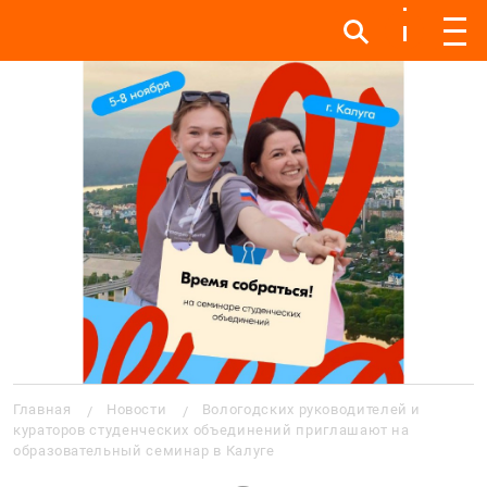
Инфо
Инфо
Мен
Строка навигации
Главная
Новости
Вологодских руководителей и
кураторов студенческих объединений приглашают на
образовательный семинар в Калуге