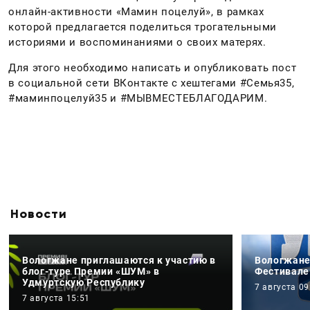
онлайн-активности «Мамин поцелуй», в рамках
которой предлагается поделиться трогательными
историями и воспоминаниями о своих матерях.
Для этого необходимо написать и опубликовать пост
в социальной сети ВКонтакте с хештегами #Семья35,
#маминпоцелуй35 и #МЫВМЕСТЕБЛАГОДАРИМ.
Новости
Вологжане приглашаются к участию в
Вологжане
блог-туре Премии «ШУМ» в
Фестивале
Удмуртскую Республику
7 августа 09
7 августа 15:51