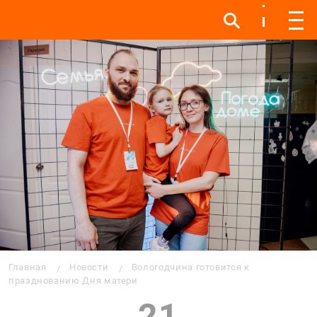
Инфо
Инфо
Мен
Строка навигации
Главная
Новости
Вологодчина готовится к
празднованию Дня матери
21