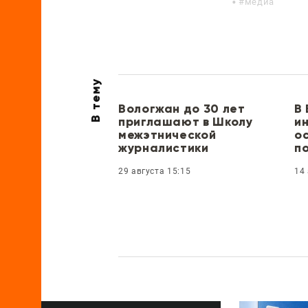
медиа
В тему
Вологжан до 30 лет
В
приглашают в Школу
и
межэтнической
о
журналистики
п
29 августа 15:15
14