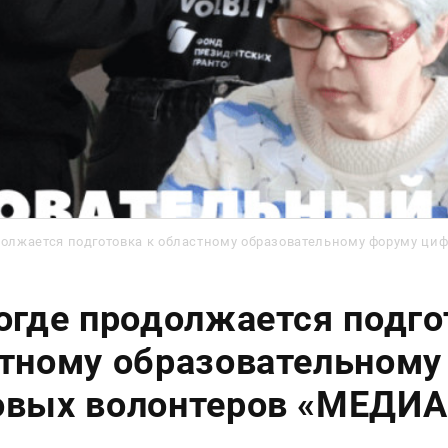
должается подготовка к областному образовательному форуму ц
огде продолжается подго
тному образовательному
овых волонтеров «МЕДИ