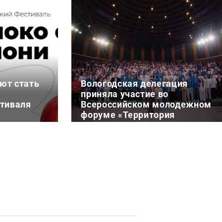
ют стать
Вологодская делегация
приняла участие во
стиваля
Всероссийском молодежном
форуме «Территория
смыслов»
6 августа 11:11
ствия
Представители Вологодской
х проектов
области в составе делегации из
 ежегодный
двух человек стали участниками
аль «Яблоко
смены
серос