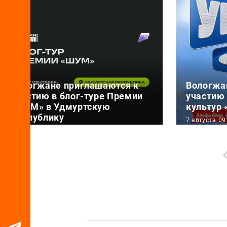
Вологжане приглашаются к
Вологжа
участию в блог-туре Премии
участию
«ШУМ» в Удмуртскую
культур
Республику
7 августа 09
7 августа 15:51
29 и 30 ав
Всероссийская Премия в области
территори
развития молодежной
пройдет Ф
журналистики и медиа «ШУМ»
культур «
проводит блог-т