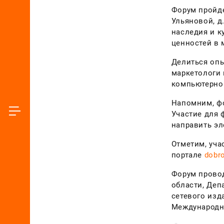
Форум пройде
Ульяновой, д
наследия и к
ценностей в 
Делиться опы
маркетологи 
компьютерног
Напомним, фо
Участие для 
направить э
Отметим, уча
портале
dobro
Форум провод
области, Деп
сетевого изд
Международн