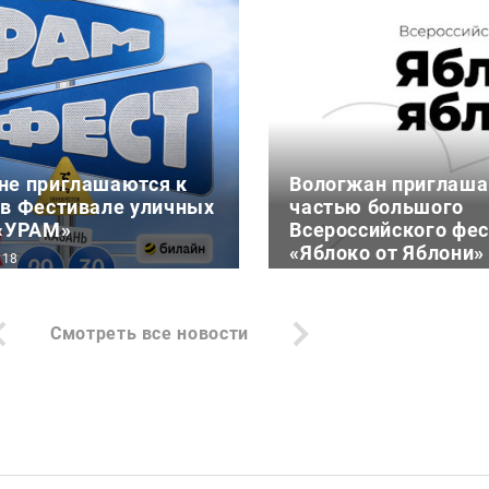
не приглашаются к
Вологжан приглаша
 в Фестивале уличных
частью большого
 «УРАМ»
Всероссийского фе
«Яблоко от Яблони»
:18
6 августа 17:25
густа в Казани на
19 августа Фонд содей
и экстрим-парка «УРАМ»
Смотреть все новости
реализации социальны
естиваль уличных
«БЛАГОВЕСТ» проведет
УРАМ
Всероссийский фестив
от Яблони» в рамках В