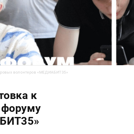
ифровых волонтеров «МЕДИАБИТ35»
товка к
 форуму
АБИТ35»