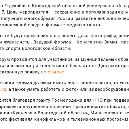
т 9 декабря в Вологодской областной универсальной нау
. 7. Цель мероприятия — сохранение и популяризация в 
ультурного многообразия России, развитие добровольчес
молодежной среде в формате медиаконтента.
том будут профессионалы своего дела: фотографы, режис
и журналисты. Ведущий форума – Константин Зимин, пр
о спорта Вологодской области.
рум проводится для участников из муниципальных обра
физических лиц и коллективов бесплатное. Для регистра
лектронную заявку
по ссылке.
стники форума должны иметь опыт волонтерства, то есть
.ru
, а также уметь работать с фото- или видеооборудова
ится благодаря гранту Росмолодежи для НКО при подде
артамента внутренней политики Правительства области,
ания «Культура в Вологодской области», Миньковского с
ого фестиваля кинофильмов и телевизионных программ 