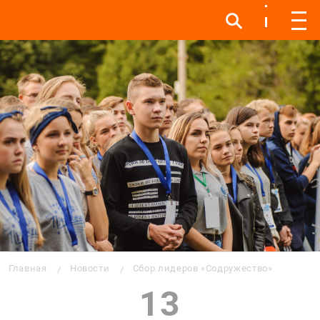
Инфо
Инфо
Мен
Строка навигации
Главная
Новости
Сбор лидеров «Содружество»
13