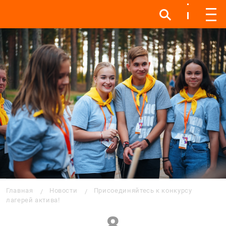
Инфо
Инфо
Мен
Строка навигации
Главная
Новости
Присоединяйтесь к конкурсу
лагерей актива!
8