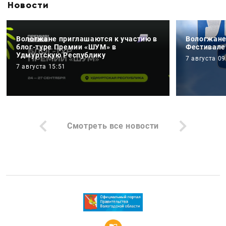
Новости
Вологжане приглашаются к участию в
Вологжане
блог-туре Премии «ШУМ» в
Фестивале
Удмуртскую Республику
7 августа 09
7 августа 15:51
Смотреть все новости