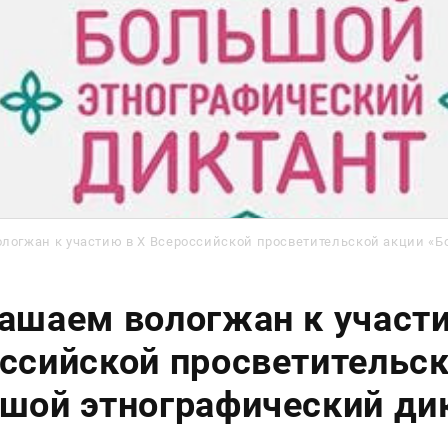
логжан к участию в X Всероссийской просветительской акции «Б
ашаем вологжан к участи
ссийской просветительск
шой этнографический ди