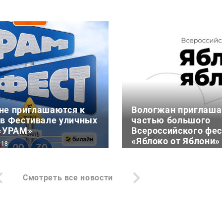
не приглашаются к
Вологжан приглаша
 в Фестивале уличных
частью большого
 «УРАМ»
Всероссийского фе
«Яблоко от Яблони»
:18
6 августа 17:25
густа в Казани на
19 августа Фонд содей
и экстрим-парка «УРАМ»
Смотреть все новости
реализации социальны
естиваль уличных
«БЛАГОВЕСТ» проведет
УРАМ
Всероссийский фестив
от Яблони» в рамках В