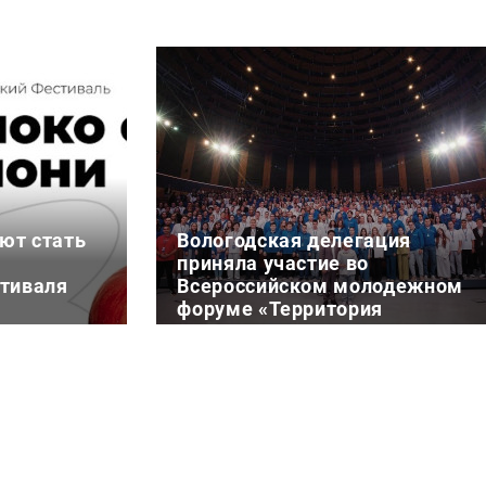
ют стать
Вологодская делегация
приняла участие во
стиваля
Всероссийском молодежном
форуме «Территория
смыслов»
6 августа 11:11
ствия
Представители Вологодской
х проектов
области в составе делегации из
 ежегодный
двух человек стали участниками
аль «Яблоко
смены
серос