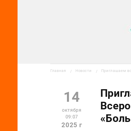
Строка навигации
Главная
Новости
Приглашаем во
Пригл
14
Всеро
октября
«Боль
09:07
2025 г