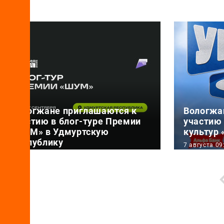
Вологжане приглашаются к
Вологжа
участию в блог-туре Премии
участию
«ШУМ» в Удмуртскую
культур
Республику
7 августа 09
7 августа 15:51
29 и 30 ав
Всероссийская Премия в области
территори
развития молодежной
пройдет Ф
журналистики и медиа «ШУМ»
культур «
проводит блог-т