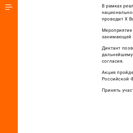
В рамках реа
национальной
проводит X В
Мероприятие 
занимающей 
Диктант позв
дальнейшему
согласия.
Акция пройде
Российской Ф
Принять уча