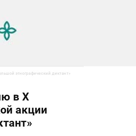
ольшой этнографический диктант»
ю в X
ой акции
ктант»