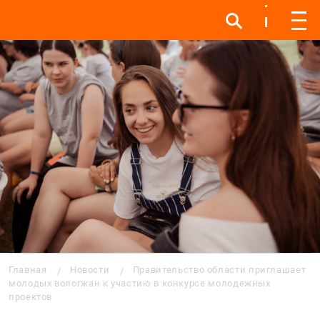
Инфо
Инфо
Мен
Строка навигации
Главная
Новости
Правительство области приглашает
молодых вологжан к участию в конкурсе молодежных
проектов