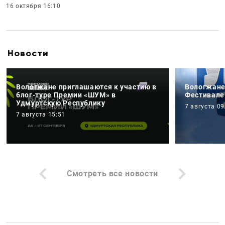
16 октября 16:10
Новости
Вологжане приглашаются к участию в
Вологжане
блог-туре Премии «ШУМ» в
Фестивале
Удмуртскую Республику
7 августа 09
7 августа 15:51
Смотреть все новости