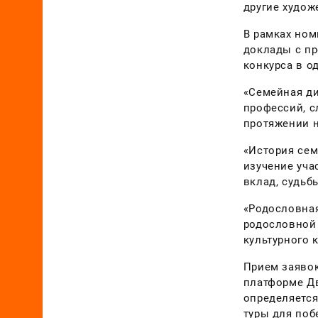
другие худож
В рамках ном
доклады с п
конкурса в о
«Семейная д
профессий, с
протяжении 
«История сем
изучение уча
вклад, судьб
«Родословная
родословной 
культурного 
Прием заявок
платформе Дв
определяется
туры для поб