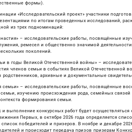
ественные формы).
инации «Исследовательский проект» участники подготов
резентациями по итогам проведенных исследований, ра
дной из трех подноминаций:
инастия» – исследовательские работы, посвящённые изу
лужения, ремесел и общественно значимой деятельности
нескольких поколений.
ьи в годы Великой Отечественной войны» – исследовате
стия членов семьи в событиях Великой Отечественной в
ы родственников, архивные и документальные свидетель
 семьи» – исследовательские работы, посвящённые вос
семьи, изучению происхождения рода, семейных связей 
контекста формирования семьи.
 и выполнение конкурсных работ будет осуществляться с
ижения Первых, в октябре 2026 года определяется спис
 список победителей и призеров. В ноябре и декабре 202
едителей и происходит передача призов призерам Конкур