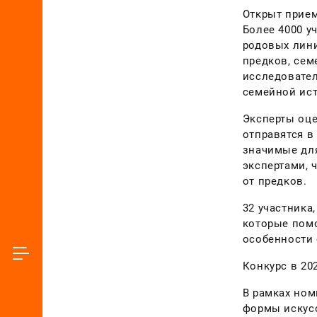
Открыт прием
Более 4000 у
родовых лини
предков, сем
исследовател
семейной ист
Эксперты оце
отправятся в
значимые для
экспертами, 
от предков.
32 участника
которые помо
особенности 
Конкурс в 20
В рамках ном
формы искусс