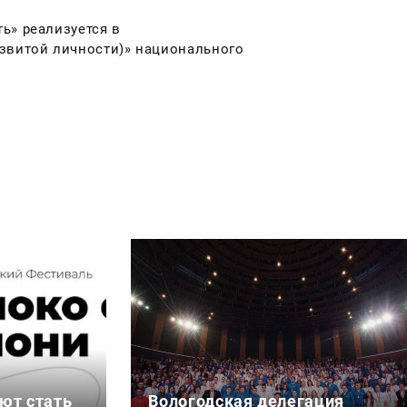
ь» реализуется в
азвитой личности)» национального
ют стать
Вологодская делегация