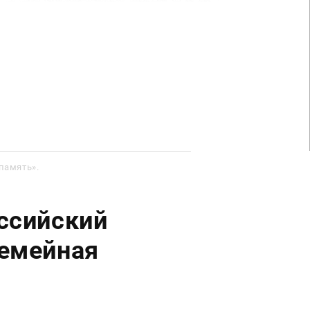
память».
ссийский
Семейная