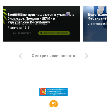
Вологжане приглашаются к участию в
Вологжане
блог-туре Премии «ШУМ» в
Фестивале
Удмуртскую Республику
7 августа 09
7 августа 15:51
Смотреть все новости