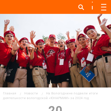
Инфо
Инфо
Мен
Строка навигации
Главная
Новости
На Вологодчине подвели итоги
деятельности вологодской «ЮНАРМИИ» за 2024 год
20