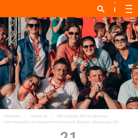
Инфо
Инфо
Мен
Строка навигации
Главная
Новости
Молодёжь Вологодчины
приглашают на межрегиональный форум «Команда 29»
21