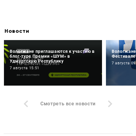
Новости
Вологжане приглашаются к участию в
Вологжане
блог-туре Премии «ШУМ» в
Фестивале
Удмуртскую Республику
7 августа 09
7 августа 15:51
Смотреть все новости