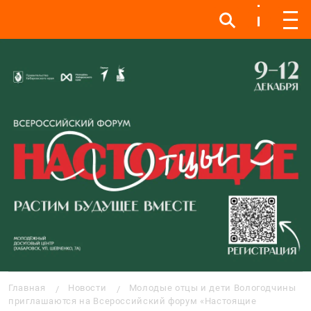
Инфо
Инфо
Мен
Строка навигации
Главная
Новости
Молодые отцы и дети Вологодчины
приглашаются на Всероссийский форум «Настоящие