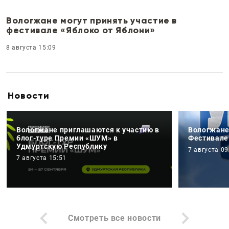
Вологжане могут принять участие в
фестивале «Яблоко от Яблони»
8 августа 15:09
Новости
Вологжане приглашаются к участию в
Вологжане
блог-туре Премии «ШУМ» в
Фестивале
Удмуртскую Республику
7 августа 09
7 августа 15:51
Смотреть все новости