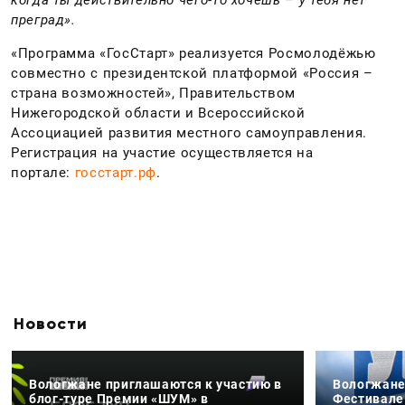
когда ты действительно чего-то хочешь – у тебя нет
преград».
«Программа «ГосСтарт» реализуется Росмолодёжью
совместно с президентской платформой «Россия –
страна возможностей», Правительством
Нижегородской области и Всероссийской
Ассоциацией развития местного самоуправления.
Регистрация на участие осуществляется на
портале:
госстарт.рф
.
Новости
Вологжане приглашаются к участию в
Вологжане
блог-туре Премии «ШУМ» в
Фестивале