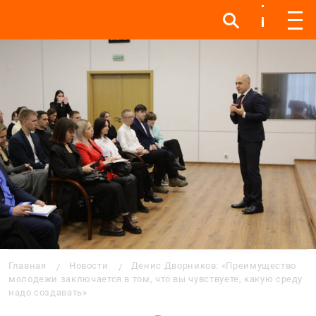
Инфо
Инфо
Мен
Строка навигации
Главная
Новости
Денис Дворников: «Преимущество
молодежи заключается в том, что вы чувствуете, какую среду
надо создавать»