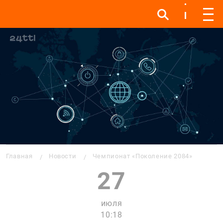
Инфо
Инфо
Мен
Строка навигации
Главная
Новости
Чемпионат «Поколение 2084»
27
июля
10:18