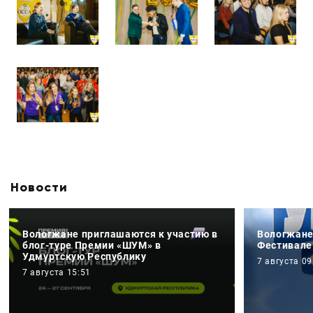
Новости
Вологжане приглашаются к участию в
Вологжане
блог-туре Премии «ШУМ» в
Фестивале
Удмуртскую Республику
7 августа 09
7 августа 15:51